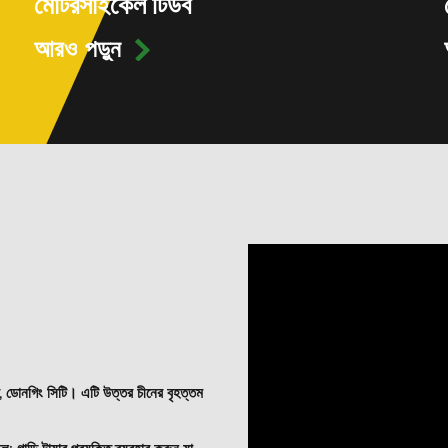
মোটরসাইকেল টিউব
আরও পড়ুন

িত, ডোনগিং সিটি। এটি উত্তর চীনের বৃহত্তম