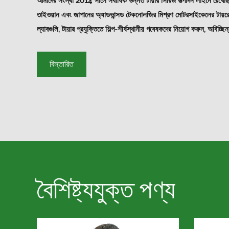
আমাদের সংস্থা 2014 সালে সর্বাধিক উন্নত টায়ার সিরিজ উত্পাদন লাইনে রেখেছিল;
তাইওয়ান এবং জাপানের অ্যাডভান্সড টেকনোলজির মিশ্রণ মোটরসাইকেলের টায়রেস উত্পাদন করতে। ব
ল্যাবগুলি, টায়ার প্রযুক্তিতে শিল্প-শীর্ষস্থানীয় গবেষকদের নিয়োগ করুন, অবিচ্ছ
যে টায়ারটি অত্যন্ত কঠোর পরিবেশে তাদের আরও ভাল পারফরম্যান্স খেলতে পা
9001 、 সিসিসি 、 ই-মার্ক 、 ডট ইটিসি এর শংসাপত্র পেয়েছি
বিস্তারিত
বৈশিষ্ট্যযুক্ত পণ্য