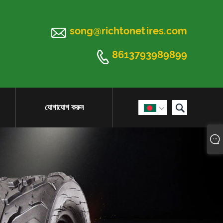

song@richtonetires.com

8613793989899

যোগাযোগ করুন
