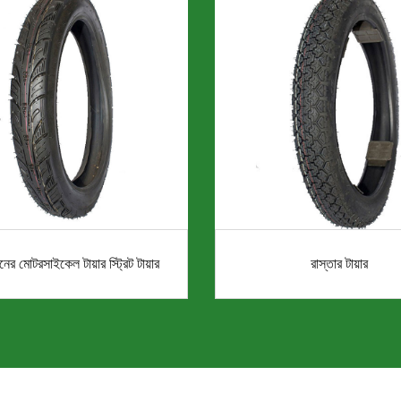
নের মোটরসাইকেল টায়ার স্ট্রিট টায়ার
রাস্তার টায়ার