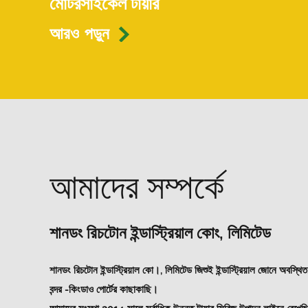
মোটরসাইকেল টায়ার
আরও পড়ুন

আমাদের সম্পর্কে
শানডং রিচটোন ইন্ডাস্ট্রিয়াল কোং, লিমিটেড
শানডং রিচটোন ইন্ডাস্ট্রিয়াল কো।, লিমিটেড জিশুই ইন্ডাস্ট্রিয়াল জোনে অবস্থ
বন্দর -কিংডাও পোর্টের কাছাকাছি।