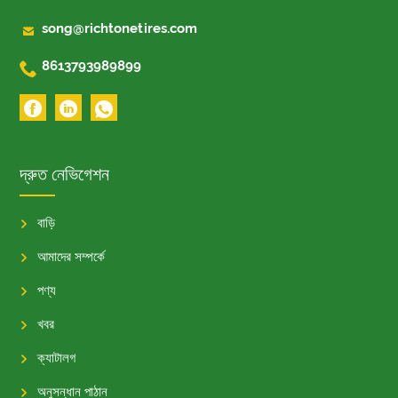

song@richtonetires.com

8613793989899
দ্রুত নেভিগেশন
বাড়ি
আমাদের সম্পর্কে
পণ্য
খবর
ক্যাটালগ
অনুসন্ধান পাঠান