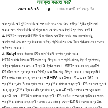
সনাক্ত করতে হয়?
2021-08-18
9
আমাকে একটি বার্তা ছেড়ে দিন
হাত দ্বারা, এটি বুটাইল রাবার যা নরম বোধ করে এবং এতে দুর্দান্ত স্থিতিস্থাপকতা
রয়েছে এবং সাধারণ রাবার যা শক্ত মনে হয় এবং এতে স্থিতিস্থাপকতা নেই।
1. বিউটাইল অভ্যন্তরীণ টিউব উচ্চ গতিতে ড্রাইভিং করার সময় চমৎকার বায়ু
ধারণক্ষমতা এবং তাপ প্রতিরোধের, বার্ধক্য প্রতিরোধের এবং টিয়ার প্রতিরোধের চমৎকার
কর্মক্ষমতা রয়েছে।
2. Butyl রাবার ভিতরের টিউব ভাল বিরোধী কম্পন প্রভাব আছে.
বিউটাইল রাবার ভিতরের টিউব
ভাল বায়ু নিবিড়তা, তাপ প্রতিরোধের, স্থিতিস্থাপকতা,
বার্ধক্য প্রতিরোধের এবং ছোট স্থায়ী বিকৃতি আছে। বিউটাইল রাবারের অভ্যন্তরীণ
টিউবটিতে ভাল স্ব-বন্ধ করার বৈশিষ্ট্য এবং উচ্চ বায়ু নিবিড়তা রয়েছে। অভ্যন্তরীণ
টিউব লোড হওয়ার পরে, বাতাসের চাপ 8MPA-এর উপরে। উচ্চ এয়ার-টাইট শব
প্রাকৃতিক গ্যাস লিকেজ হ্রাস করে। প্রাকৃতিক রাবারের অভ্যন্তরীণ টিউবের সাথে তুলনা
করে, মুদ্রাস্ফীতির ফ্রিকোয়েন্সি ব্যবহারে কম, এবং এটি গাড়ি চালানোর ক্ষেত্রে আরও
জ্বালানী-দক্ষ। বিউটাইল রাবারের অভ্যন্তরীণ টিউবের উচ্চ তাপমাত্রা প্রতিরোধ ক্ষমতা
প্রাকৃতিক রাবারের অভ্যন্তরীণ নলের চেয়ে ভাল। যখন গাড়িটি দীর্ঘ সময়ের জন্য উচ্চ
গতিতে চলতে থাকে, তখন টায়ারের গহ্বরের তাপমাত্রা খুব বেশি থাকে, যা অভ্যন্তরীণ