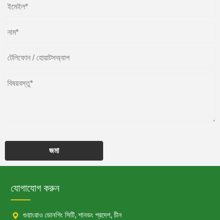
জমা
যোগাযোগ করুন

গুয়াংরাও ডোনগিং সিটি, শানডং প্রদেশ, চীন