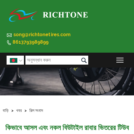

song@richtonetires.com
8613793989899


প্রধান

বাড়ি
>
খবর
>
শিল্প সংবাদ
কিভাবে আসল এবং নকল বিউটাইল রাবার ভিতরের টিউব