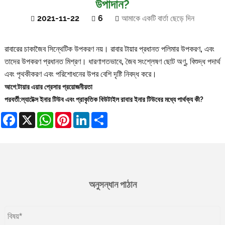
উপাদান?
2021-11-22
6
আমাকে একটি বার্তা ছেড়ে দিন
রাবারের চাকা
জৈব সিন্থেটিক উপকরণ নয়। রাবার টায়ার প্রধানত পলিমার উপকরণ, এবং
তাদের উপকরণ প্রধানত মিশ্রণ। ধারণাগতভাবে, জৈব সংশ্লেষণ ছোট অণু, বিশুদ্ধ পদার্থ
এবং পৃথকীকরণ এবং পরিশোধনের উপর বেশি দৃষ্টি নিবদ্ধ করে।
আগে:
টায়ার এয়ার প্রেসার প্রয়োজনীয়তা
পরবর্তী:
ল্যাটেক্স ইনার টিউব এবং প্রাকৃতিক বিউটাইল রাবার ইনার টিউবের মধ্যে পার্থক্য কী?
Facebook
X
WhatsApp
Pinterest
LinkedIn
Share
অনুসন্ধান পাঠান