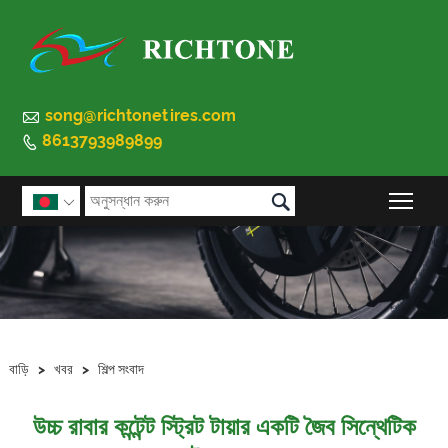

song@richtonetires.com
8613793989899


প্রধান

বাড়ি
>
খবর
>
শিল্প সংবাদ
উচ্চ রাবার কন্টেন্ট স্ট্রিট টায়ার একটি জৈব সিন্থেটিক