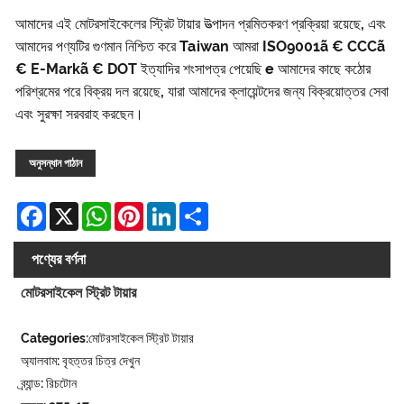
আমাদের এই মোটরসাইকেলের স্ট্রিট টায়ার উত্পাদন প্রমিতকরণ প্রক্রিয়া রয়েছে, এবং
আমাদের পণ্যটির গুণমান নিশ্চিত করে Taiwan আমরা ISO9001ã € CCCã
€ E-Markã € DOT ইত্যাদির শংসাপত্র পেয়েছি e আমাদের কাছে কঠোর
পরিশ্রমের পরে বিক্রয় দল রয়েছে, যারা আমাদের ক্লায়েন্টদের জন্য বিক্রয়োত্তর সেবা
এবং সুরক্ষা সরবরাহ করছেন।
অনুসন্ধান পাঠান
Facebook
X
WhatsApp
Pinterest
LinkedIn
Share
পণ্যের বর্ণনা
মোটরসাইকেল স্ট্রিট টায়ার
Categories:মোটরসাইকেল স্ট্রিট টায়ার
অ্যালবাম: বৃহত্তর চিত্র দেখুন
ব্র্যান্ড: রিচটোন