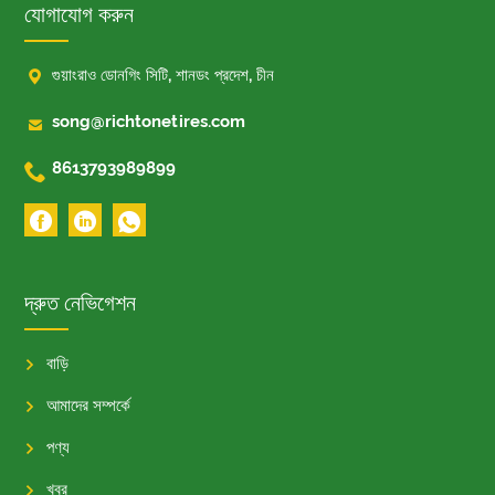
যোগাযোগ করুন

গুয়াংরাও ডোনগিং সিটি, শানডং প্রদেশ, চীন

song@richtonetires.com

8613793989899
দ্রুত নেভিগেশন
বাড়ি
আমাদের সম্পর্কে
পণ্য
খবর