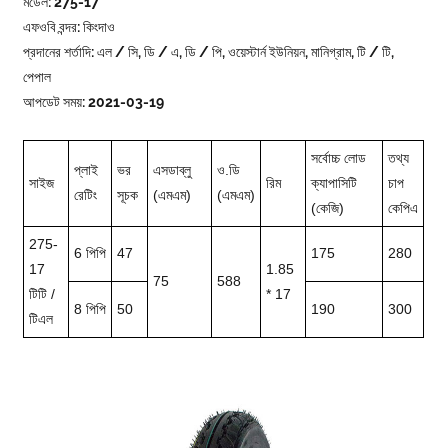
মডেল: 275-17
এফওবি বন্দর: কিংদাও
প্রদানের শর্তাদি: এল / সি, ডি / এ, ডি / পি, ওয়েস্টার্ন ইউনিয়ন, মানিগ্রাম, টি / টি,
পেপাল
আপডেট সময়: 2021-03-19
সর্বোচ্চ লোড
তথ্য
প্লাই
ভর
এসডাব্লু
ও.ডি
সাইজ
রিম
ক্যাপাসিটি
চাপ
রেটিং
সূচক
(এমএম)
(এমএম)
(কেজি)
কেপিএ
275-
6 পিপি
47
175
280
17
1.85
75
588
টিটি /
* 17
8 পিপি
50
190
300
টিএল