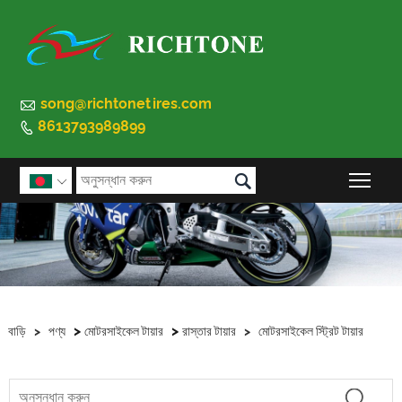

song@richtonetires.com
8613793989899


প্রধান

>
>
বাড়ি
>
পণ্য
মোটরসাইকেল টায়ার
রাস্তার টায়ার
>
মোটরসাইকেল স্ট্রিট টায়ার