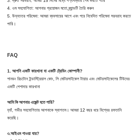
3. দ্রুত সরবরাহ: আমরা 15 দিনের মধ্যে পণ্যসম্ভার শেষ করতে পারি
4. ওম সহযোগিতা: আপনার প্রয়োজন মতো ব্র্যান্ডটি তৈরি করুন
5. উন্নততর পরিষেবা: আমরা ব্যবসায়ের আগে এবং পরে নিবেদিত পরিষেবা সরবরাহ করতে
পারি।
FAQ
1. আপনি একটি কারখানা বা একটি ট্রেডিং কোম্পানী?
শানডং রিচটোন ইন্ডাস্ট্রিয়াল কোং, লি মোটরসাইকেল টায়ার এবং মোটরসাইকেলের টিউবের
একটি পেশাদার কারখানা
আমি কি আপনার এজেন্ট হতে পারি?
হ্যাঁ, গভীর সহযোগিতায় আপনাকে স্বাগতম। আমরা 12 বছর ধরে বিশ্বের রফতানি
করেছি।
৩.আইএম পাওয়া যায়?