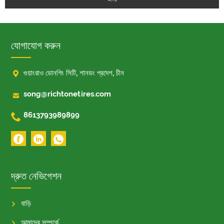
যোগাযোগ করুন

গুয়াংরাও ডোনগিং সিটি, শানডং প্রদেশ, চীন

song@richtonetires.com

8613793989899
দ্রুত নেভিগেশন
বাড়ি
আমাদের সম্পর্কে