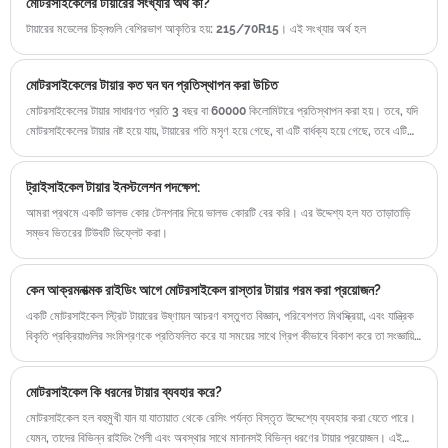
মোটরসাইকেলের টায়ারের সংখ্যার অর্থ কী?
টায়ারের মডেলের চিহ্নগুলি বেশিরভাগ আকৃতির হয়: 215/70R15। এই সংখ্যার অর্থ হল
মোটরসাইকেলের টায়ার কত ঘন ঘন প্রতিস্থাপন করা উচিত
মোটরসাইকেলের টায়ার সাধারণত প্রতি 3 বছর বা 60000 কিলোমিটারে প্রতিস্থাপন করা হয়। তবে, যদি
মোটরসাইকেলের টায়ার নষ্ট হয়ে যায়, টায়ারের গতি মসৃণ হয়ে গেছে, বা এটি বার্ধক্য হয়ে গেছে, তবে এটি
সময়মতো প্রতিস্থাপন করা উচিত, অন্যথায় এটি সহজেই ট্র্যাফিক দুর্ঘটনার দিকে পরিচালিত করবে। .
ট্রাইসাইকেল টায়ার ইনস্টলেশন পদক্ষেপ:
আমরা প্রথমে একটি ভালভ কোর টেনশনার দিয়ে ভালভ কোরটি বের করি। এর উদ্দেশ্য হল যত তাড়াতাড়ি
সম্ভব ভিতরের টিউবটি ডিফ্লেট করা।
কেন আক্রমনাত্মক রাইডিং আগে মোটরসাইকেল রাস্তার টায়ার গরম করা প্রয়োজন?
একটি মোটরসাইকেল স্ট্রিট টায়ারের উষ্ণায়ন আচরণ বস্তুগত বিজ্ঞান, পরিবেশগত মিথস্ক্রিয়া, এবং যান্ত্রিক
বিকৃতি প্রক্রিয়াগুলির সংমিশ্রণকে প্রতিফলিত করে যা সময়ের সাথে গ্রিপ কীভাবে বিকাশ করে তা সংজ্ঞায়িত
করে। বিভিন্ন অবস্থা জুড়ে পর্যবেক্ষণগুলি দেখায় যে স্থিতিশীলতা তাৎক্ষণিক নয় তবে তাপমাত্রা এবং ঘর্ষণ
ভারসাম্য পৌঁছানোর ফলে ধীরে ধীরে অর্জিত হয়।
মোটরসাইকেল কি ধরনের টায়ার ব্যবহার করে?
মোটরসাইকেল হল বহুমুখী যান যা যাতায়াত থেকে রেসিং পর্যন্ত বিস্তৃত উদ্দেশ্যে ব্যবহার করা যেতে পারে।
যেমন, তাদের বিভিন্ন রাইডিং শৈলী এবং অবস্থার সাথে মানানসই বিভিন্ন ধরণের টায়ার প্রয়োজন। এই